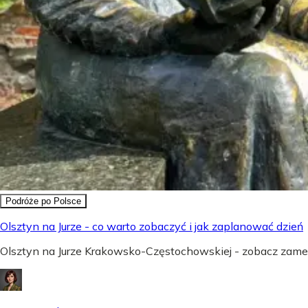
Podróże po Polsce
Olsztyn na Jurze - co warto zobaczyć i jak zaplanować dzień
Olsztyn na Jurze Krakowsko-Częstochowskiej - zobacz zamek,