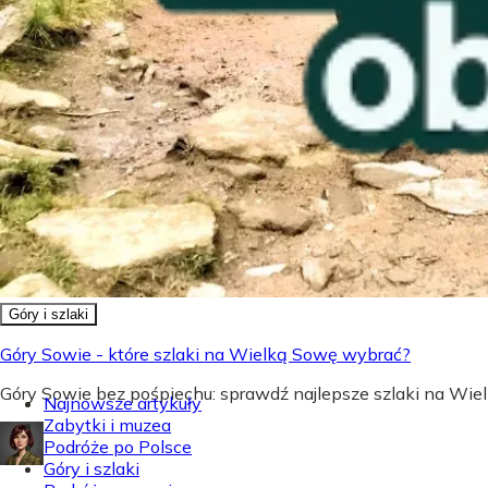
Góry i szlaki
Góry Sowie - które szlaki na Wielką Sowę wybrać?
Góry Sowie bez pośpiechu: sprawdź najlepsze szlaki na Wielk
Najnowsze artykuły
Zabytki i muzea
Podróże po Polsce
Góry i szlaki