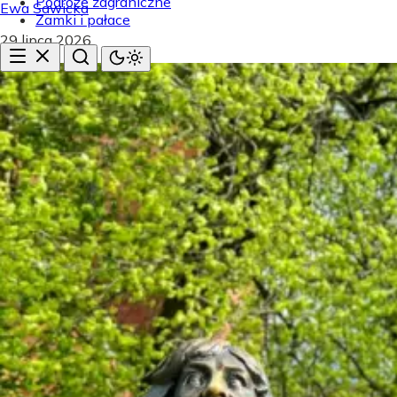
Podróże zagraniczne
Ewa Sawicka
Zamki i pałace
29 lipca 2026