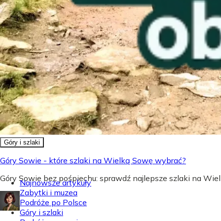
Góry i szlaki
Góry Sowie - które szlaki na Wielką Sowę wybrać?
Góry Sowie bez pośpiechu: sprawdź najlepsze szlaki na Wielk
Najnowsze artykuły
Zabytki i muzea
Podróże po Polsce
Góry i szlaki