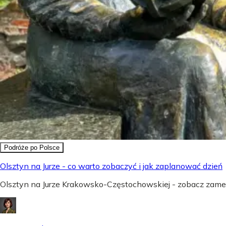
Podróże po Polsce
Olsztyn na Jurze - co warto zobaczyć i jak zaplanować dzień
Olsztyn na Jurze Krakowsko-Częstochowskiej - zobacz zamek,