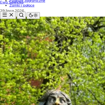
Podróże zagraniczne
Ewa Sawicka
Zamki i pałace
29 lipca 2026