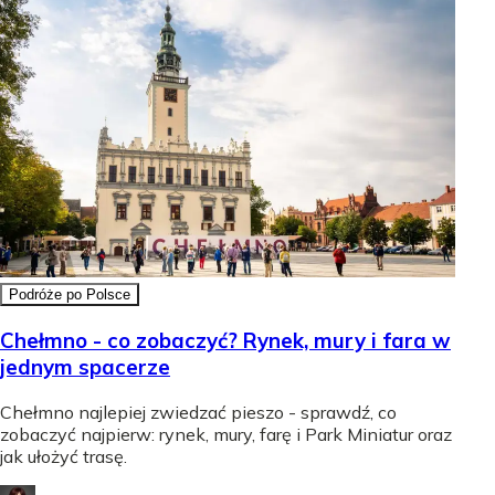
Podróże po Polsce
Chełmno - co zobaczyć? Rynek, mury i fara w
jednym spacerze
Chełmno najlepiej zwiedzać pieszo - sprawdź, co
zobaczyć najpierw: rynek, mury, farę i Park Miniatur oraz
jak ułożyć trasę.