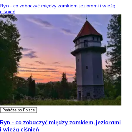
Ryn - co zobaczyć między zamkiem, jeziorami i wieżą
ciśnień
Podróże po Polsce
Ryn - co zobaczyć między zamkiem, jeziorami
i wieżą ciśnień