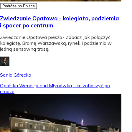
Podróże po Polsce
Zwiedzanie Opatowa - kolegiata, podziemia
i spacer po centrum
Zwiedzanie Opatowa pieszo? Zobacz, jak połączyć
kolegiatę, Bramę Warszawską, rynek i podziemia w
jedną sensowną trasę.
Sonia Górecka
Opolska Wenecja nad Młynówką - co zobaczyć po
drodze