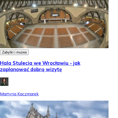
Zabytki i muzea
Hala Stulecia we Wrocławiu - jak
zaplanować dobrą wizytę
Martyna Kaczmarek