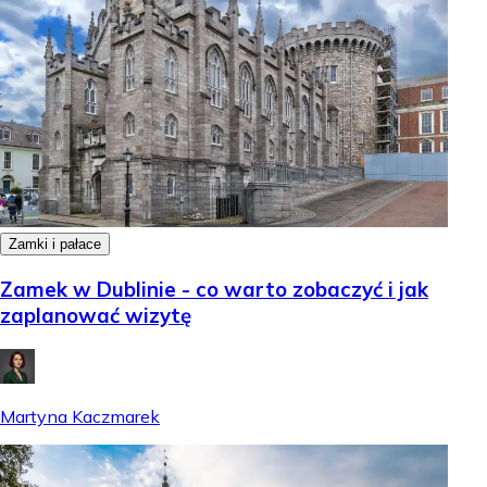
Zamki i pałace
Zamek w Dublinie - co warto zobaczyć i jak
zaplanować wizytę
Martyna Kaczmarek