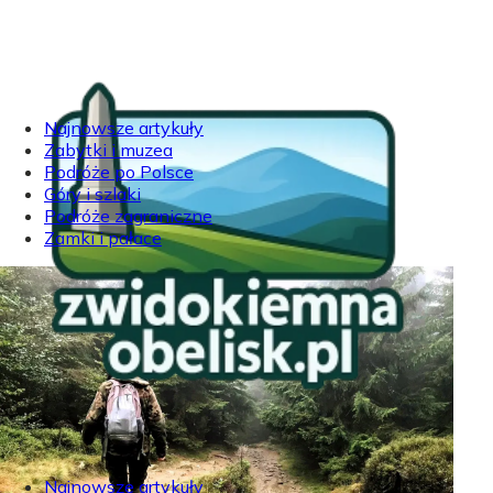
Najnowsze artykuły
Zabytki i muzea
Podróże po Polsce
Góry i szlaki
Podróże zagraniczne
Zamki i pałace
Najnowsze artykuły