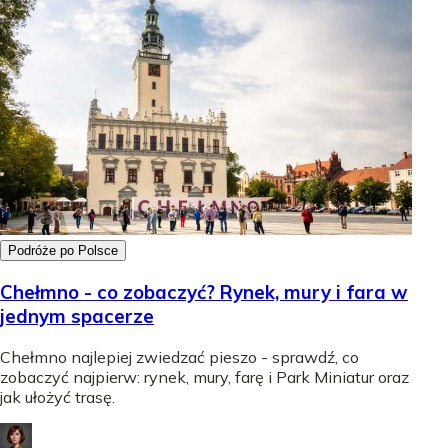
Podróże po Polsce
Chełmno - co zobaczyć? Rynek, mury i fara w
jednym spacerze
Chełmno najlepiej zwiedzać pieszo - sprawdź, co
zobaczyć najpierw: rynek, mury, farę i Park Miniatur oraz
jak ułożyć trasę.