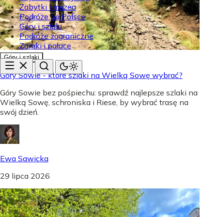
Zabytki i muzea
Podróże po Polsce
Góry i szlaki
Podróże zagraniczne
Zamki i pałace
Góry i szlaki
Góry Sowie - które szlaki na Wielką Sowę wybrać?
Góry Sowie bez pośpiechu: sprawdź najlepsze szlaki na
Wielką Sowę, schroniska i Riese, by wybrać trasę na
swój dzień.
Ewa Sawicka
29 lipca 2026