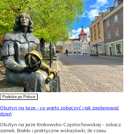
Podróże po Polsce
Olsztyn na Jurze - co warto zobaczyć i jak zaplanować
dzień
Olsztyn na Jurze Krakowsko-Częstochowskiej - zobacz
zamek, Biakło i praktyczne wskazówki, ile czasu