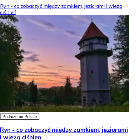
Ryn - co zobaczyć między zamkiem, jeziorami i wieżą
ciśnień
Podróże po Polsce
Ryn - co zobaczyć między zamkiem, jeziorami
i wieżą ciśnień