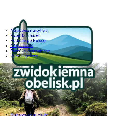
Najnowsze artykuły
Zabytki i muzea
Podróże po Polsce
Góry i szlaki
Podróże zagraniczne
Zamki i pałace
Najnowsze artykuły