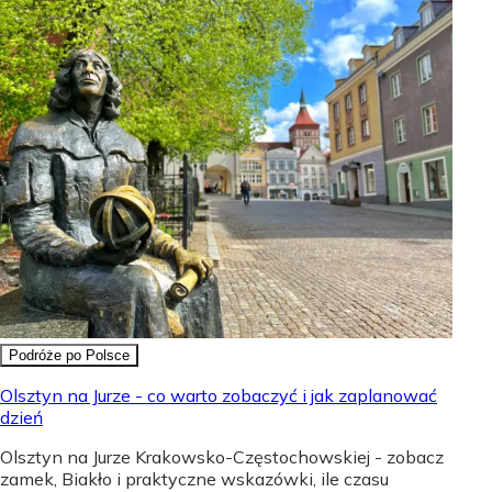
Podróże po Polsce
Olsztyn na Jurze - co warto zobaczyć i jak zaplanować
dzień
Olsztyn na Jurze Krakowsko-Częstochowskiej - zobacz
zamek, Biakło i praktyczne wskazówki, ile czasu