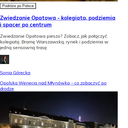
Podróże po Polsce
Zwiedzanie Opatowa - kolegiata, podziemia
i spacer po centrum
Zwiedzanie Opatowa pieszo? Zobacz, jak połączyć
kolegiatę, Bramę Warszawską, rynek i podziemia w
jedną sensowną trasę.
Sonia Górecka
Opolska Wenecja nad Młynówką - co zobaczyć po
drodze