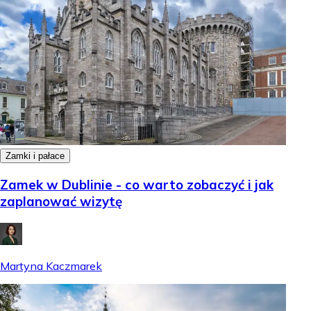
Zamki i pałace
Zamek w Dublinie - co warto zobaczyć i jak
zaplanować wizytę
Martyna Kaczmarek