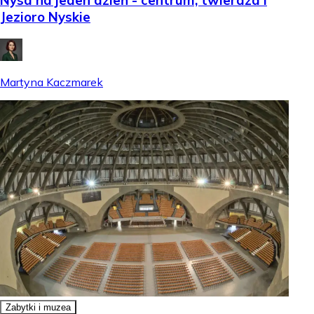
Nysa na jeden dzień - centrum, twierdza i
Jezioro Nyskie
Martyna Kaczmarek
Zabytki i muzea