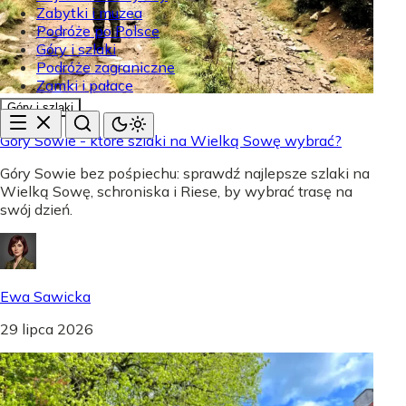
Zabytki i muzea
Podróże po Polsce
Góry i szlaki
Podróże zagraniczne
Zamki i pałace
Góry i szlaki
Góry Sowie - które szlaki na Wielką Sowę wybrać?
Góry Sowie bez pośpiechu: sprawdź najlepsze szlaki na
Wielką Sowę, schroniska i Riese, by wybrać trasę na
swój dzień.
Ewa Sawicka
29 lipca 2026