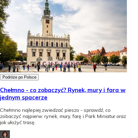
Podróże po Polsce
Chełmno - co zobaczyć? Rynek, mury i fara w
jednym spacerze
Chełmno najlepiej zwiedzać pieszo - sprawdź, co
zobaczyć najpierw: rynek, mury, farę i Park Miniatur oraz
jak ułożyć trasę.