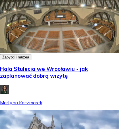
Zabytki i muzea
Hala Stulecia we Wrocławiu - jak
zaplanować dobrą wizytę
Martyna Kaczmarek