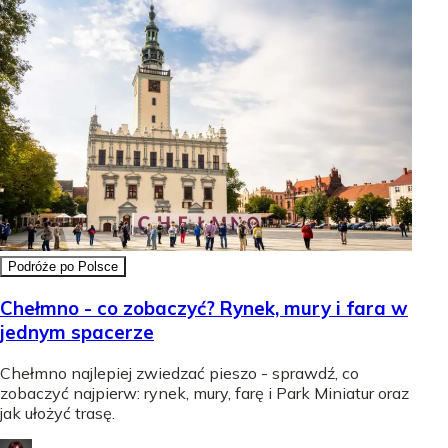
Podróże po Polsce
Chełmno - co zobaczyć? Rynek, mury i fara w
jednym spacerze
Chełmno najlepiej zwiedzać pieszo - sprawdź, co
zobaczyć najpierw: rynek, mury, farę i Park Miniatur oraz
jak ułożyć trasę.