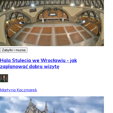
Zabytki i muzea
Hala Stulecia we Wrocławiu - jak
zaplanować dobrą wizytę
Martyna Kaczmarek