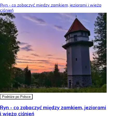
Ryn - co zobaczyć między zamkiem, jeziorami i wieżą
ciśnień
Podróże po Polsce
Ryn - co zobaczyć między zamkiem, jeziorami
i wieżą ciśnień