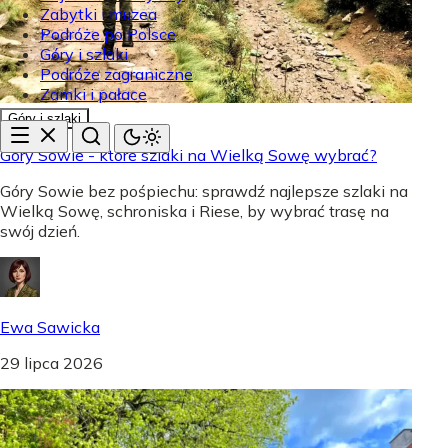
Zabytki i muzea
Podróże po Polsce
Góry i szlaki
Podróże zagraniczne
Zamki i pałace
Góry i szlaki
Góry Sowie - które szlaki na Wielką Sowę wybrać?
Góry Sowie bez pośpiechu: sprawdź najlepsze szlaki na
Wielką Sowę, schroniska i Riese, by wybrać trasę na
swój dzień.
Ewa Sawicka
29 lipca 2026