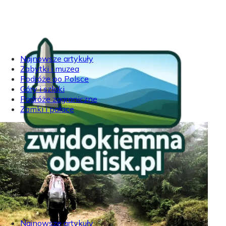
Najnowsze artykuły
Zabytki i muzea
Podróże po Polsce
Góry i szlaki
Podróże zagraniczne
Zamki i pałace
Najnowsze artykuły