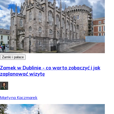
Zamki i pałace
Zamek w Dublinie - co warto zobaczyć i jak
zaplanować wizytę
Martyna Kaczmarek