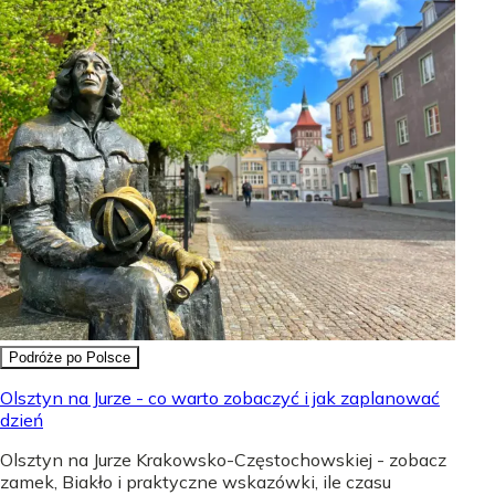
Podróże po Polsce
Olsztyn na Jurze - co warto zobaczyć i jak zaplanować
dzień
Olsztyn na Jurze Krakowsko-Częstochowskiej - zobacz
zamek, Biakło i praktyczne wskazówki, ile czasu