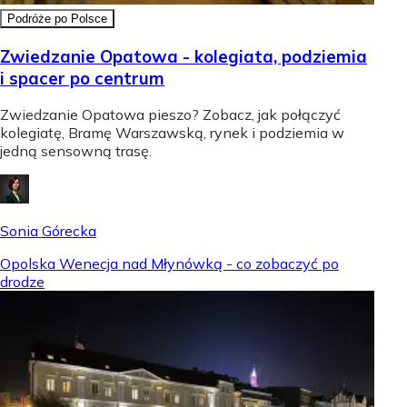
Podróże po Polsce
Zwiedzanie Opatowa - kolegiata, podziemia
i spacer po centrum
Zwiedzanie Opatowa pieszo? Zobacz, jak połączyć
kolegiatę, Bramę Warszawską, rynek i podziemia w
jedną sensowną trasę.
Sonia Górecka
Opolska Wenecja nad Młynówką - co zobaczyć po
drodze