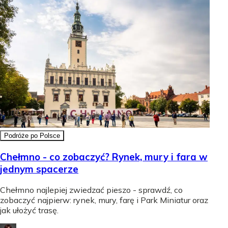
Podróże po Polsce
Chełmno - co zobaczyć? Rynek, mury i fara w
jednym spacerze
Chełmno najlepiej zwiedzać pieszo - sprawdź, co
zobaczyć najpierw: rynek, mury, farę i Park Miniatur oraz
jak ułożyć trasę.