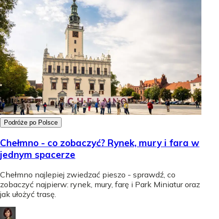
Podróże po Polsce
Chełmno - co zobaczyć? Rynek, mury i fara w
jednym spacerze
Chełmno najlepiej zwiedzać pieszo - sprawdź, co
zobaczyć najpierw: rynek, mury, farę i Park Miniatur oraz
jak ułożyć trasę.