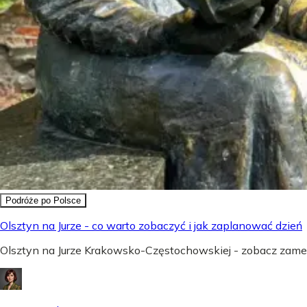
Podróże po Polsce
Olsztyn na Jurze - co warto zobaczyć i jak zaplanować dzień
Olsztyn na Jurze Krakowsko-Częstochowskiej - zobacz zamek,