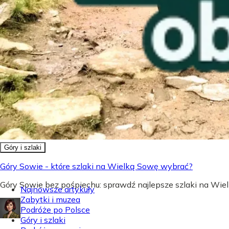
Góry i szlaki
Góry Sowie - które szlaki na Wielką Sowę wybrać?
Góry Sowie bez pośpiechu: sprawdź najlepsze szlaki na Wielk
Najnowsze artykuły
Zabytki i muzea
Podróże po Polsce
Góry i szlaki