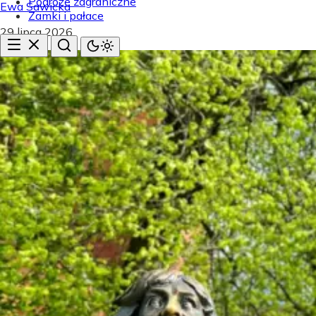
Podróże zagraniczne
Ewa Sawicka
Zamki i pałace
29 lipca 2026