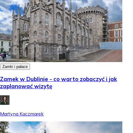
Zamki i pałace
Zamek w Dublinie - co warto zobaczyć i jak
zaplanować wizytę
Martyna Kaczmarek