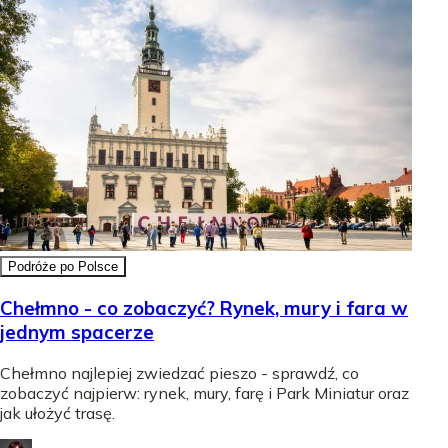
Podróże po Polsce
Chełmno - co zobaczyć? Rynek, mury i fara w
jednym spacerze
Chełmno najlepiej zwiedzać pieszo - sprawdź, co
zobaczyć najpierw: rynek, mury, farę i Park Miniatur oraz
jak ułożyć trasę.