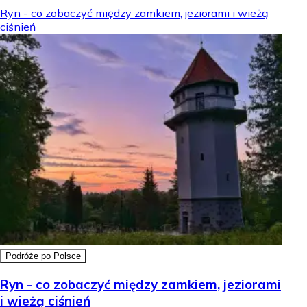
Ryn - co zobaczyć między zamkiem, jeziorami i wieżą
ciśnień
Podróże po Polsce
Ryn - co zobaczyć między zamkiem, jeziorami
i wieżą ciśnień