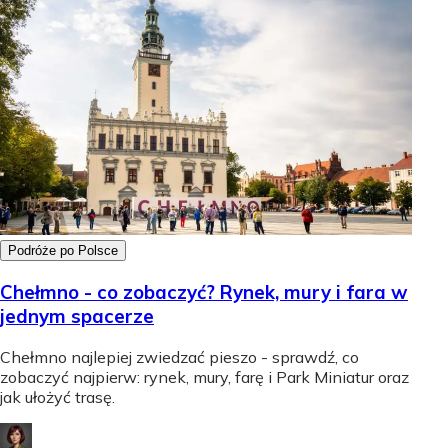
Podróże po Polsce
Chełmno - co zobaczyć? Rynek, mury i fara w
jednym spacerze
Chełmno najlepiej zwiedzać pieszo - sprawdź, co
zobaczyć najpierw: rynek, mury, farę i Park Miniatur oraz
jak ułożyć trasę.