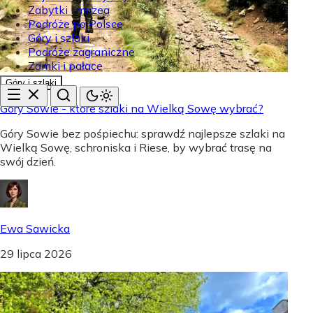
Zabytki i muzea
Podróże po Polsce
Góry i szlaki
Podróże zagraniczne
Zamki i pałace
Góry i szlaki
Góry Sowie - które szlaki na Wielką Sowę wybrać?
Góry Sowie bez pośpiechu: sprawdź najlepsze szlaki na
Wielką Sowę, schroniska i Riese, by wybrać trasę na
swój dzień.
Ewa Sawicka
29 lipca 2026