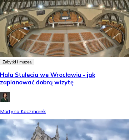
Zabytki i muzea
Hala Stulecia we Wrocławiu - jak
zaplanować dobrą wizytę
Martyna Kaczmarek