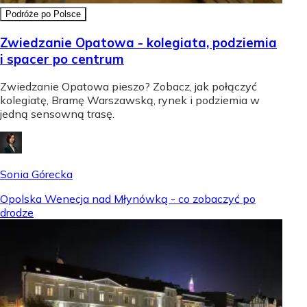
Podróże po Polsce
Zwiedzanie Opatowa - kolegiata, podziemia
i spacer po centrum
Zwiedzanie Opatowa pieszo? Zobacz, jak połączyć
kolegiatę, Bramę Warszawską, rynek i podziemia w
jedną sensowną trasę.
Sonia Górecka
Opolska Wenecja nad Młynówką - co zobaczyć po
drodze