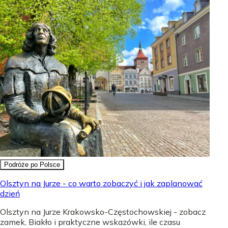
Podróże po Polsce
Olsztyn na Jurze - co warto zobaczyć i jak zaplanować
dzień
Olsztyn na Jurze Krakowsko-Częstochowskiej - zobacz
zamek, Biakło i praktyczne wskazówki, ile czasu