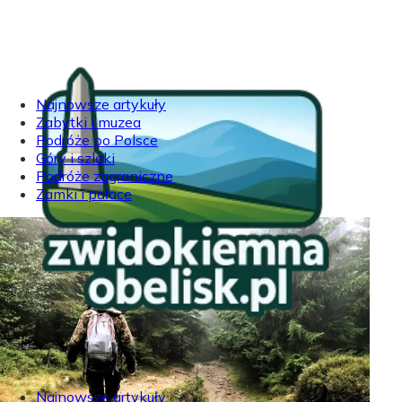
Najnowsze artykuły
Zabytki i muzea
Podróże po Polsce
Góry i szlaki
Podróże zagraniczne
Zamki i pałace
Najnowsze artykuły