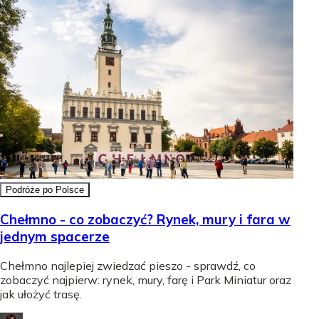
Podróże po Polsce
Chełmno - co zobaczyć? Rynek, mury i fara w
jednym spacerze
Chełmno najlepiej zwiedzać pieszo - sprawdź, co
zobaczyć najpierw: rynek, mury, farę i Park Miniatur oraz
jak ułożyć trasę.