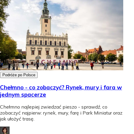
Podróże po Polsce
Chełmno - co zobaczyć? Rynek, mury i fara w
jednym spacerze
Chełmno najlepiej zwiedzać pieszo - sprawdź, co
zobaczyć najpierw: rynek, mury, farę i Park Miniatur oraz
jak ułożyć trasę.