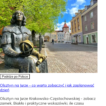
Podróże po Polsce
Olsztyn na Jurze - co warto zobaczyć i jak zaplanować
dzień
Olsztyn na Jurze Krakowsko-Częstochowskiej - zobacz
zamek, Biakło i praktyczne wskazówki, ile czasu