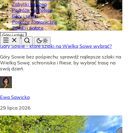
Zabytki i muzea
Podróże po Polsce
Góry i szlaki
Podróże zagraniczne
Zamki i pałace
Góry i szlaki
Góry Sowie - które szlaki na Wielką Sowę wybrać?
Góry Sowie bez pośpiechu: sprawdź najlepsze szlaki na
Wielką Sowę, schroniska i Riese, by wybrać trasę na
swój dzień.
Ewa Sawicka
29 lipca 2026