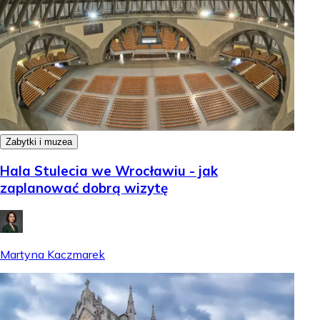
Zabytki i muzea
Hala Stulecia we Wrocławiu - jak
zaplanować dobrą wizytę
Martyna Kaczmarek