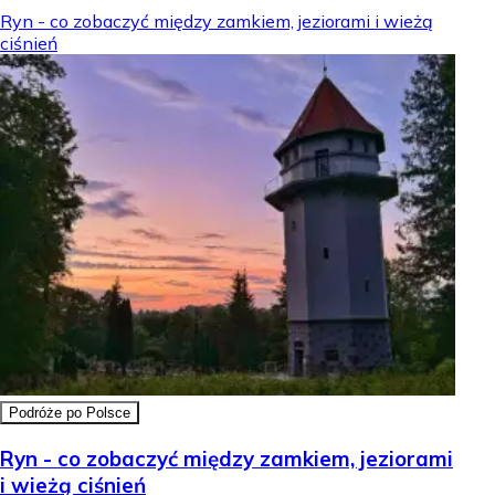
Ryn - co zobaczyć między zamkiem, jeziorami i wieżą
ciśnień
Podróże po Polsce
Ryn - co zobaczyć między zamkiem, jeziorami
i wieżą ciśnień