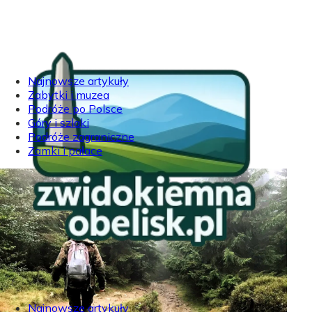
Najnowsze artykuły
Zabytki i muzea
Podróże po Polsce
Góry i szlaki
Podróże zagraniczne
Zamki i pałace
Najnowsze artykuły