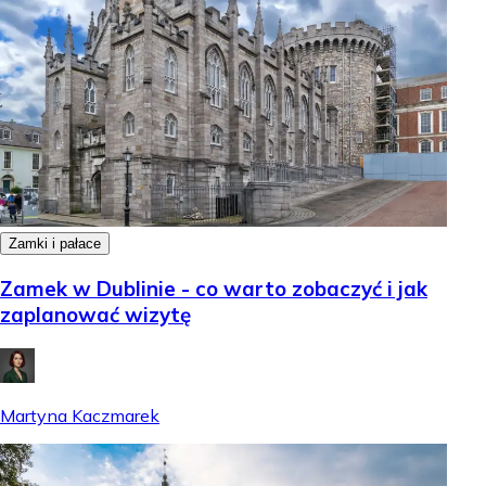
Zamki i pałace
Zamek w Dublinie - co warto zobaczyć i jak
zaplanować wizytę
Martyna Kaczmarek