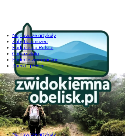
Najnowsze artykuły
Zabytki i muzea
Podróże po Polsce
Góry i szlaki
Podróże zagraniczne
Zamki i pałace
Najnowsze artykuły