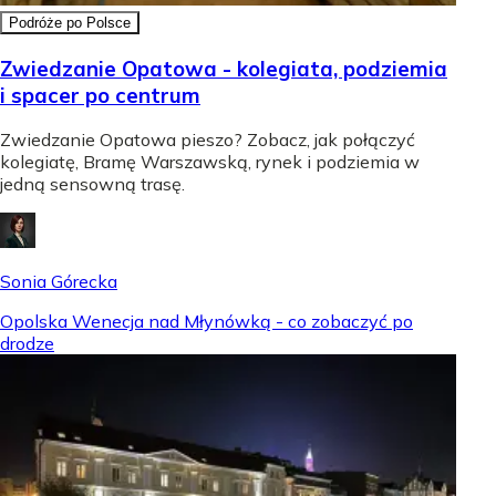
Podróże po Polsce
Zwiedzanie Opatowa - kolegiata, podziemia
i spacer po centrum
Zwiedzanie Opatowa pieszo? Zobacz, jak połączyć
kolegiatę, Bramę Warszawską, rynek i podziemia w
jedną sensowną trasę.
Sonia Górecka
Opolska Wenecja nad Młynówką - co zobaczyć po
drodze