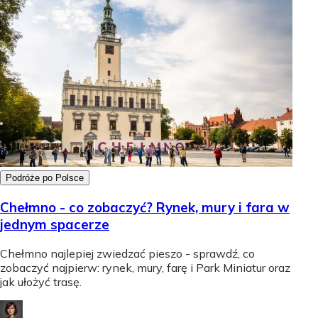
Podróże po Polsce
Chełmno - co zobaczyć? Rynek, mury i fara w
jednym spacerze
Chełmno najlepiej zwiedzać pieszo - sprawdź, co
zobaczyć najpierw: rynek, mury, farę i Park Miniatur oraz
jak ułożyć trasę.