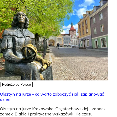
Podróże po Polsce
Olsztyn na Jurze - co warto zobaczyć i jak zaplanować
dzień
Olsztyn na Jurze Krakowsko-Częstochowskiej - zobacz
zamek, Biakło i praktyczne wskazówki, ile czasu