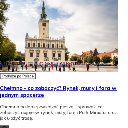
Podróże po Polsce
Chełmno - co zobaczyć? Rynek, mury i fara w
jednym spacerze
Chełmno najlepiej zwiedzać pieszo - sprawdź, co
zobaczyć najpierw: rynek, mury, farę i Park Miniatur oraz
jak ułożyć trasę.