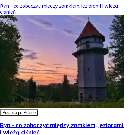
Ryn - co zobaczyć między zamkiem, jeziorami i wieżą
ciśnień
Podróże po Polsce
Ryn - co zobaczyć między zamkiem, jeziorami
i wieżą ciśnień