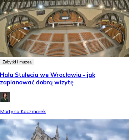
Zabytki i muzea
Hala Stulecia we Wrocławiu - jak
zaplanować dobrą wizytę
Martyna Kaczmarek