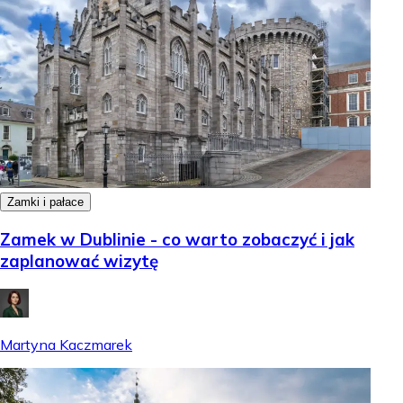
Zamki i pałace
Zamek w Dublinie - co warto zobaczyć i jak
zaplanować wizytę
Martyna Kaczmarek