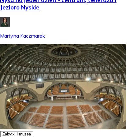
Nysa na jeden dzień - centrum, twierdza i
Jezioro Nyskie
Martyna Kaczmarek
Zabytki i muzea