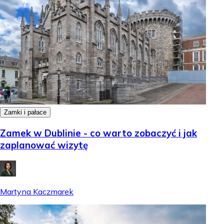
Zamki i pałace
Zamek w Dublinie - co warto zobaczyć i jak
zaplanować wizytę
Martyna Kaczmarek