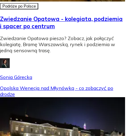
Podróże po Polsce
Zwiedzanie Opatowa - kolegiata, podziemia
i spacer po centrum
Zwiedzanie Opatowa pieszo? Zobacz, jak połączyć
kolegiatę, Bramę Warszawską, rynek i podziemia w
jedną sensowną trasę.
Sonia Górecka
Opolska Wenecja nad Młynówką - co zobaczyć po
drodze