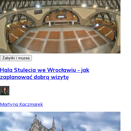
Zabytki i muzea
Hala Stulecia we Wrocławiu - jak
zaplanować dobrą wizytę
Martyna Kaczmarek