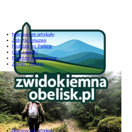
Najnowsze artykuły
Zabytki i muzea
Podróże po Polsce
Góry i szlaki
Podróże zagraniczne
Zamki i pałace
Najnowsze artykuły