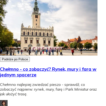
Podróże po Polsce
Chełmno - co zobaczyć? Rynek, mury i fara w
jednym spacerze
Chełmno najlepiej zwiedzać pieszo - sprawdź, co
zobaczyć najpierw: rynek, mury, farę i Park Miniatur oraz
jak ułożyć trasę.