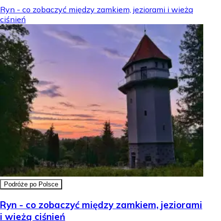
Ryn - co zobaczyć między zamkiem, jeziorami i wieżą
ciśnień
Podróże po Polsce
Ryn - co zobaczyć między zamkiem, jeziorami
i wieżą ciśnień