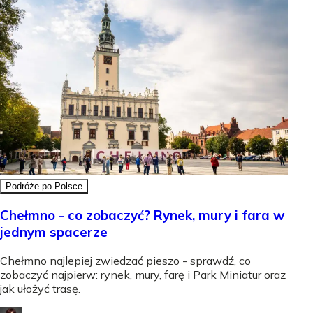
Podróże po Polsce
Chełmno - co zobaczyć? Rynek, mury i fara w
jednym spacerze
Chełmno najlepiej zwiedzać pieszo - sprawdź, co
zobaczyć najpierw: rynek, mury, farę i Park Miniatur oraz
jak ułożyć trasę.