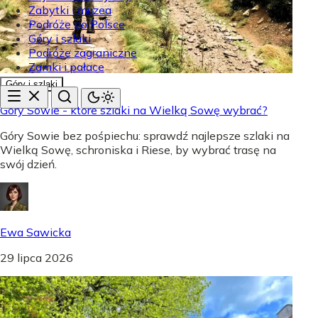
Zabytki i muzea
Podróże po Polsce
Góry i szlaki
Podróże zagraniczne
Zamki i pałace
Góry i szlaki
Góry Sowie - które szlaki na Wielką Sowę wybrać?
Góry Sowie bez pośpiechu: sprawdź najlepsze szlaki na
Wielką Sowę, schroniska i Riese, by wybrać trasę na
swój dzień.
Ewa Sawicka
29 lipca 2026