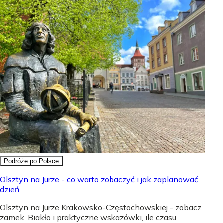
Podróże po Polsce
Olsztyn na Jurze - co warto zobaczyć i jak zaplanować
dzień
Olsztyn na Jurze Krakowsko-Częstochowskiej - zobacz
zamek, Biakło i praktyczne wskazówki, ile czasu