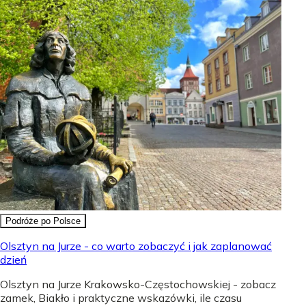
Podróże po Polsce
Olsztyn na Jurze - co warto zobaczyć i jak zaplanować
dzień
Olsztyn na Jurze Krakowsko-Częstochowskiej - zobacz
zamek, Biakło i praktyczne wskazówki, ile czasu