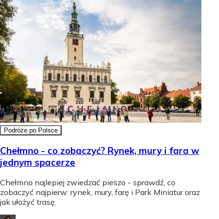
Podróże po Polsce
Chełmno - co zobaczyć? Rynek, mury i fara w
jednym spacerze
Chełmno najlepiej zwiedzać pieszo - sprawdź, co
zobaczyć najpierw: rynek, mury, farę i Park Miniatur oraz
jak ułożyć trasę.