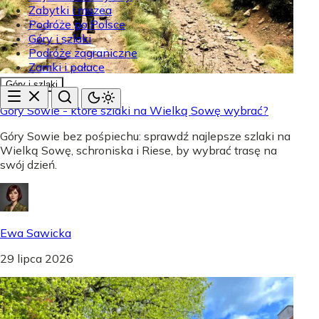
Zabytki i muzea
Podróże po Polsce
Góry i szlaki
Podróże zagraniczne
Zamki i pałace
Góry i szlaki
Góry Sowie - które szlaki na Wielką Sowę wybrać?
Góry Sowie bez pośpiechu: sprawdź najlepsze szlaki na
Wielką Sowę, schroniska i Riese, by wybrać trasę na
swój dzień.
Ewa Sawicka
29 lipca 2026