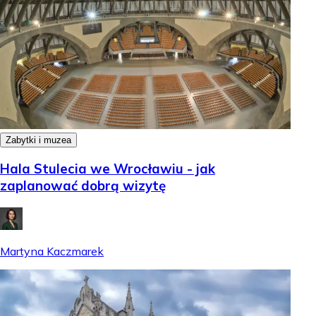
Zabytki i muzea
Hala Stulecia we Wrocławiu - jak
zaplanować dobrą wizytę
Martyna Kaczmarek