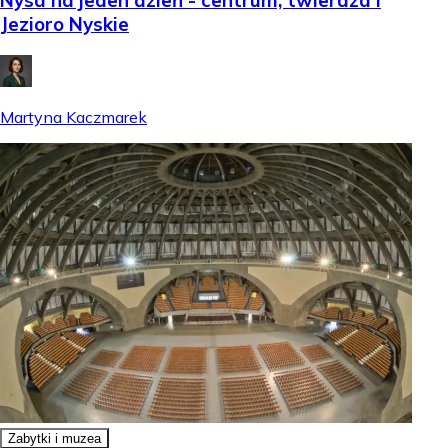
Nysa na jeden dzień - centrum, twierdza i
Jezioro Nyskie
Martyna Kaczmarek
Zabytki i muzea