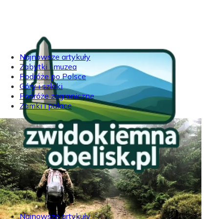
Najnowsze artykuły
Zabytki i muzea
Podróże po Polsce
Góry i szlaki
Podróże zagraniczne
Zamki i pałace
Najnowsze artykuły