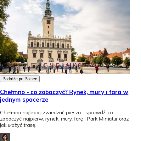
Podróże po Polsce
Chełmno - co zobaczyć? Rynek, mury i fara w
jednym spacerze
Chełmno najlepiej zwiedzać pieszo - sprawdź, co
zobaczyć najpierw: rynek, mury, farę i Park Miniatur oraz
jak ułożyć trasę.