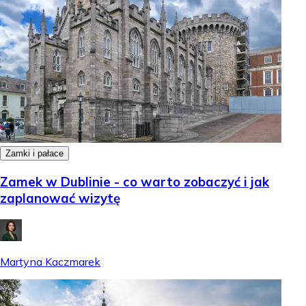
Zamki i pałace
Zamek w Dublinie - co warto zobaczyć i jak
zaplanować wizytę
Martyna Kaczmarek