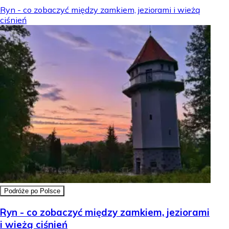
Ryn - co zobaczyć między zamkiem, jeziorami i wieżą
ciśnień
Podróże po Polsce
Ryn - co zobaczyć między zamkiem, jeziorami
i wieżą ciśnień