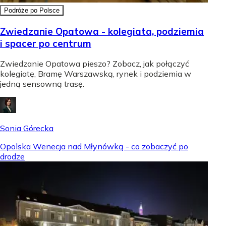
Podróże po Polsce
Zwiedzanie Opatowa - kolegiata, podziemia
i spacer po centrum
Zwiedzanie Opatowa pieszo? Zobacz, jak połączyć
kolegiatę, Bramę Warszawską, rynek i podziemia w
jedną sensowną trasę.
Sonia Górecka
Opolska Wenecja nad Młynówką - co zobaczyć po
drodze