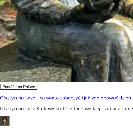
Podróże po Polsce
Olsztyn na Jurze - co warto zobaczyć i jak zaplanować dzień
Olsztyn na Jurze Krakowsko-Częstochowskiej - zobacz zamek,