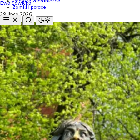
Podróże zagraniczne
Ewa Sawicka
Zamki i pałace
29 lipca 2026