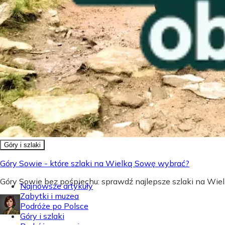
Góry i szlaki
Góry Sowie - które szlaki na Wielką Sowę wybrać?
Góry Sowie bez pośpiechu: sprawdź najlepsze szlaki na Wielk
Najnowsze artykuły
Zabytki i muzea
Podróże po Polsce
Góry i szlaki