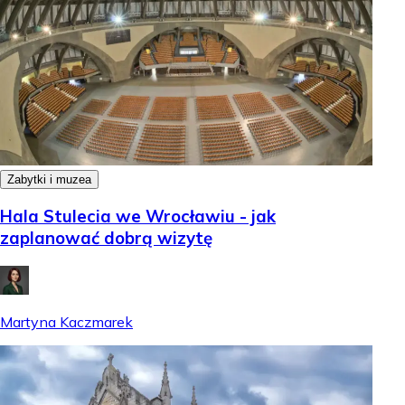
Zabytki i muzea
Hala Stulecia we Wrocławiu - jak
zaplanować dobrą wizytę
Martyna Kaczmarek