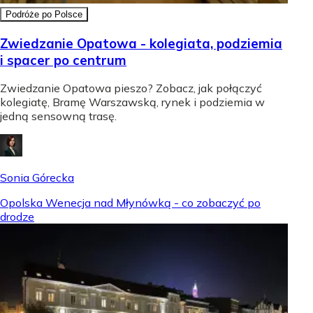
Podróże po Polsce
Zwiedzanie Opatowa - kolegiata, podziemia
i spacer po centrum
Zwiedzanie Opatowa pieszo? Zobacz, jak połączyć
kolegiatę, Bramę Warszawską, rynek i podziemia w
jedną sensowną trasę.
Sonia Górecka
Opolska Wenecja nad Młynówką - co zobaczyć po
drodze