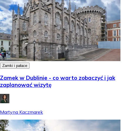
Zamki i pałace
Zamek w Dublinie - co warto zobaczyć i jak
zaplanować wizytę
Martyna Kaczmarek