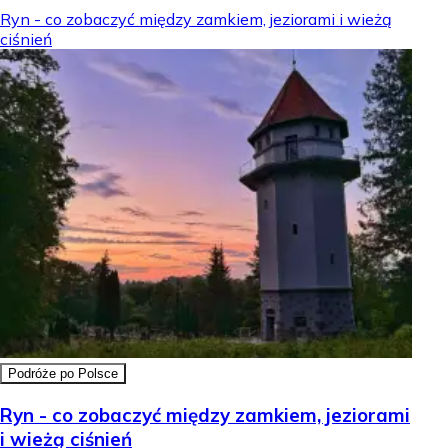
Ryn - co zobaczyć między zamkiem, jeziorami i wieżą
ciśnień
Podróże po Polsce
Ryn - co zobaczyć między zamkiem, jeziorami
i wieżą ciśnień