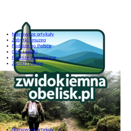
Najnowsze artykuły
Zabytki i muzea
Podróże po Polsce
Góry i szlaki
Podróże zagraniczne
Zamki i pałace
Najnowsze artykuły