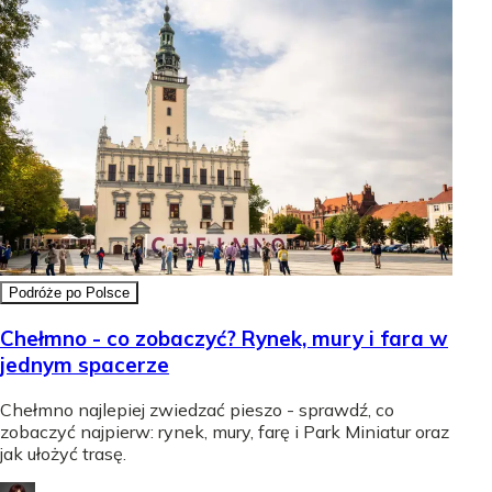
Podróże po Polsce
Chełmno - co zobaczyć? Rynek, mury i fara w
jednym spacerze
Chełmno najlepiej zwiedzać pieszo - sprawdź, co
zobaczyć najpierw: rynek, mury, farę i Park Miniatur oraz
jak ułożyć trasę.