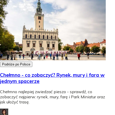
Podróże po Polsce
Chełmno - co zobaczyć? Rynek, mury i fara w
jednym spacerze
Chełmno najlepiej zwiedzać pieszo - sprawdź, co
zobaczyć najpierw: rynek, mury, farę i Park Miniatur oraz
jak ułożyć trasę.