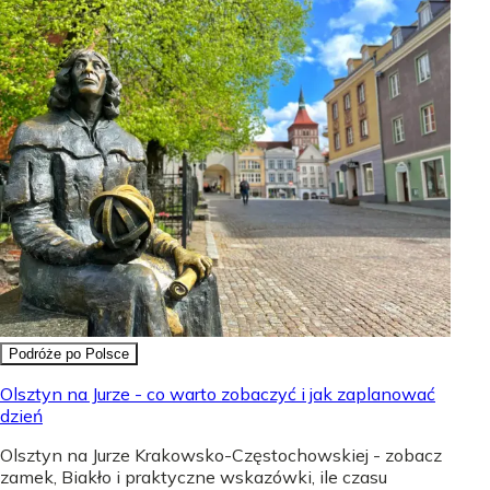
Podróże po Polsce
Olsztyn na Jurze - co warto zobaczyć i jak zaplanować
dzień
Olsztyn na Jurze Krakowsko-Częstochowskiej - zobacz
zamek, Biakło i praktyczne wskazówki, ile czasu