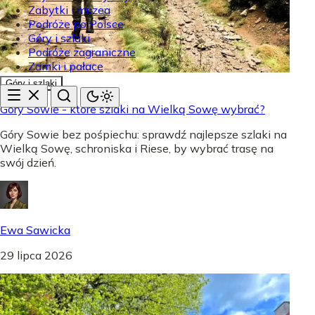
Zabytki i muzea
Podróże po Polsce
Góry i szlaki
Podróże zagraniczne
Zamki i pałace
Góry i szlaki
Góry Sowie - które szlaki na Wielką Sowę wybrać?
Góry Sowie bez pośpiechu: sprawdź najlepsze szlaki na
Wielką Sowę, schroniska i Riese, by wybrać trasę na
swój dzień.
Ewa Sawicka
29 lipca 2026