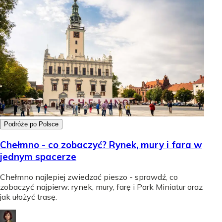
Podróże po Polsce
Chełmno - co zobaczyć? Rynek, mury i fara w
jednym spacerze
Chełmno najlepiej zwiedzać pieszo - sprawdź, co
zobaczyć najpierw: rynek, mury, farę i Park Miniatur oraz
jak ułożyć trasę.