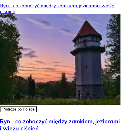
Ryn - co zobaczyć między zamkiem, jeziorami i wieżą
ciśnień
Podróże po Polsce
Ryn - co zobaczyć między zamkiem, jeziorami
i wieżą ciśnień