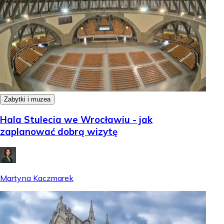
Zabytki i muzea
Hala Stulecia we Wrocławiu - jak
zaplanować dobrą wizytę
Martyna Kaczmarek