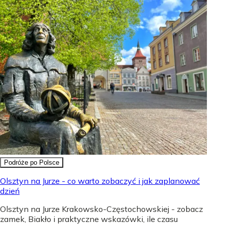
Podróże po Polsce
Olsztyn na Jurze - co warto zobaczyć i jak zaplanować
dzień
Olsztyn na Jurze Krakowsko-Częstochowskiej - zobacz
zamek, Biakło i praktyczne wskazówki, ile czasu