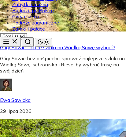
Zabytki i muzea
Podróże po Polsce
Góry i szlaki
Podróże zagraniczne
Zamki i pałace
Góry i szlaki
Góry Sowie - które szlaki na Wielką Sowę wybrać?
Góry Sowie bez pośpiechu: sprawdź najlepsze szlaki na
Wielką Sowę, schroniska i Riese, by wybrać trasę na
swój dzień.
Ewa Sawicka
29 lipca 2026