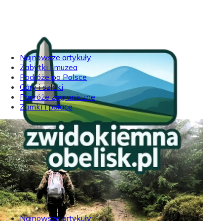
Najnowsze artykuły
Zabytki i muzea
Podróże po Polsce
Góry i szlaki
Podróże zagraniczne
Zamki i pałace
Najnowsze artykuły