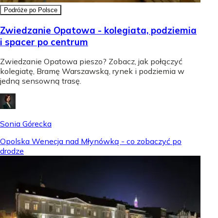
Podróże po Polsce
Zwiedzanie Opatowa - kolegiata, podziemia
i spacer po centrum
Zwiedzanie Opatowa pieszo? Zobacz, jak połączyć
kolegiatę, Bramę Warszawską, rynek i podziemia w
jedną sensowną trasę.
Sonia Górecka
Opolska Wenecja nad Młynówką - co zobaczyć po
drodze