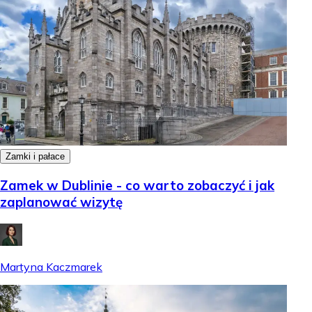
Zamki i pałace
Zamek w Dublinie - co warto zobaczyć i jak
zaplanować wizytę
Martyna Kaczmarek