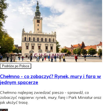
Podróże po Polsce
Chełmno - co zobaczyć? Rynek, mury i fara w
jednym spacerze
Chełmno najlepiej zwiedzać pieszo - sprawdź, co
zobaczyć najpierw: rynek, mury, farę i Park Miniatur oraz
jak ułożyć trasę.