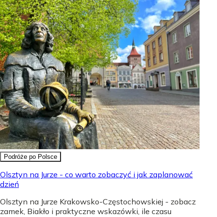
Podróże po Polsce
Olsztyn na Jurze - co warto zobaczyć i jak zaplanować
dzień
Olsztyn na Jurze Krakowsko-Częstochowskiej - zobacz
zamek, Biakło i praktyczne wskazówki, ile czasu