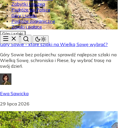
Zabytki i muzea
Podróże po Polsce
Góry i szlaki
Podróże zagraniczne
Zamki i pałace
Góry i szlaki
Góry Sowie - które szlaki na Wielką Sowę wybrać?
Góry Sowie bez pośpiechu: sprawdź najlepsze szlaki na
Wielką Sowę, schroniska i Riese, by wybrać trasę na
swój dzień.
Ewa Sawicka
29 lipca 2026