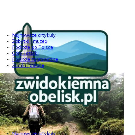
Najnowsze artykuły
Zabytki i muzea
Podróże po Polsce
Góry i szlaki
Podróże zagraniczne
Zamki i pałace
Najnowsze artykuły