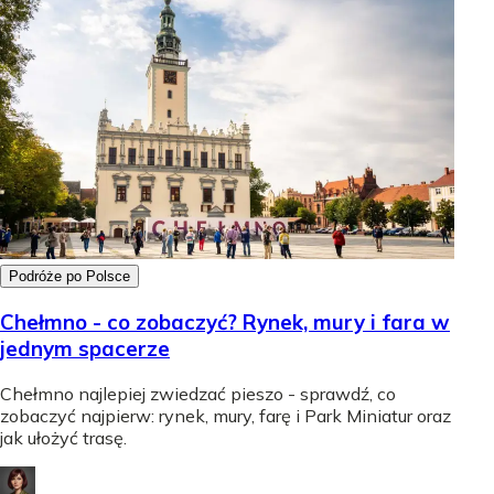
Podróże po Polsce
Chełmno - co zobaczyć? Rynek, mury i fara w
jednym spacerze
Chełmno najlepiej zwiedzać pieszo - sprawdź, co
zobaczyć najpierw: rynek, mury, farę i Park Miniatur oraz
jak ułożyć trasę.