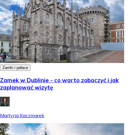
Zamki i pałace
Zamek w Dublinie - co warto zobaczyć i jak
zaplanować wizytę
Martyna Kaczmarek