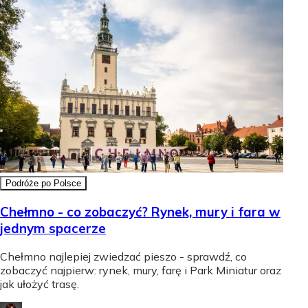
Podróże po Polsce
Chełmno - co zobaczyć? Rynek, mury i fara w
jednym spacerze
Chełmno najlepiej zwiedzać pieszo - sprawdź, co
zobaczyć najpierw: rynek, mury, farę i Park Miniatur oraz
jak ułożyć trasę.