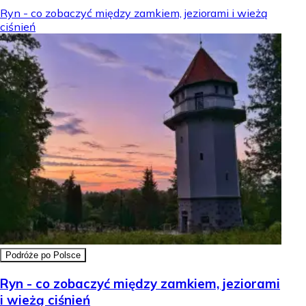
Ryn - co zobaczyć między zamkiem, jeziorami i wieżą
ciśnień
Podróże po Polsce
Ryn - co zobaczyć między zamkiem, jeziorami
i wieżą ciśnień