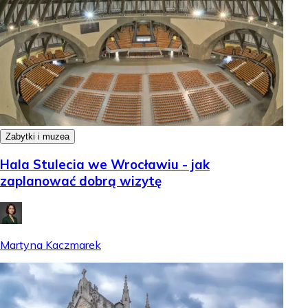
Zabytki i muzea
Hala Stulecia we Wrocławiu - jak
zaplanować dobrą wizytę
Martyna Kaczmarek