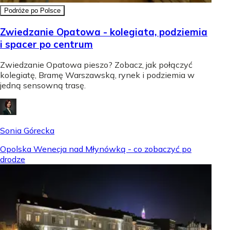
Podróże po Polsce
Zwiedzanie Opatowa - kolegiata, podziemia
i spacer po centrum
Zwiedzanie Opatowa pieszo? Zobacz, jak połączyć
kolegiatę, Bramę Warszawską, rynek i podziemia w
jedną sensowną trasę.
Sonia Górecka
Opolska Wenecja nad Młynówką - co zobaczyć po
drodze