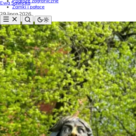
Podróże zagraniczne
Ewa Sawicka
Zamki i pałace
29 lipca 2026