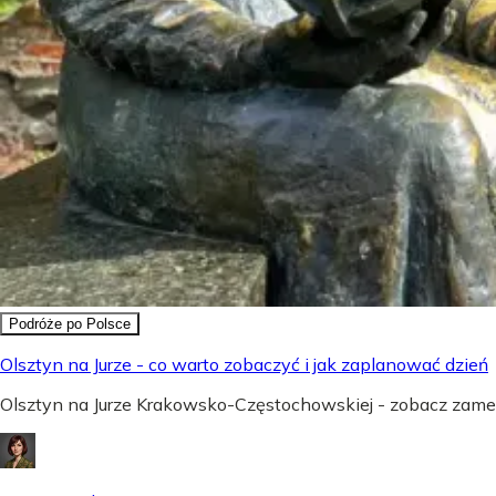
Podróże po Polsce
Olsztyn na Jurze - co warto zobaczyć i jak zaplanować dzień
Olsztyn na Jurze Krakowsko-Częstochowskiej - zobacz zamek,