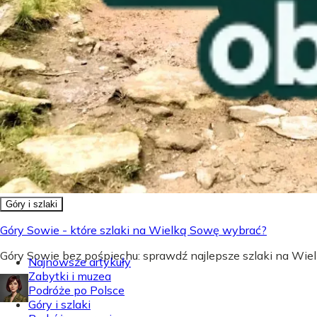
Góry i szlaki
Góry Sowie - które szlaki na Wielką Sowę wybrać?
Góry Sowie bez pośpiechu: sprawdź najlepsze szlaki na Wielk
Najnowsze artykuły
Zabytki i muzea
Podróże po Polsce
Góry i szlaki