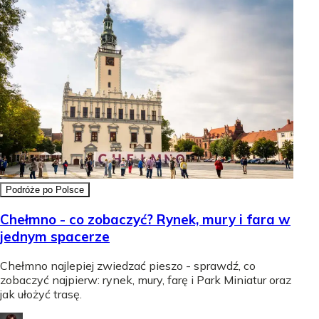
Podróże po Polsce
Chełmno - co zobaczyć? Rynek, mury i fara w
jednym spacerze
Chełmno najlepiej zwiedzać pieszo - sprawdź, co
zobaczyć najpierw: rynek, mury, farę i Park Miniatur oraz
jak ułożyć trasę.