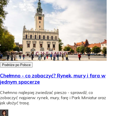
Podróże po Polsce
Chełmno - co zobaczyć? Rynek, mury i fara w
jednym spacerze
Chełmno najlepiej zwiedzać pieszo - sprawdź, co
zobaczyć najpierw: rynek, mury, farę i Park Miniatur oraz
jak ułożyć trasę.