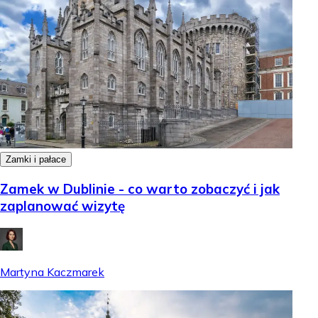
Zamki i pałace
Zamek w Dublinie - co warto zobaczyć i jak
zaplanować wizytę
Martyna Kaczmarek