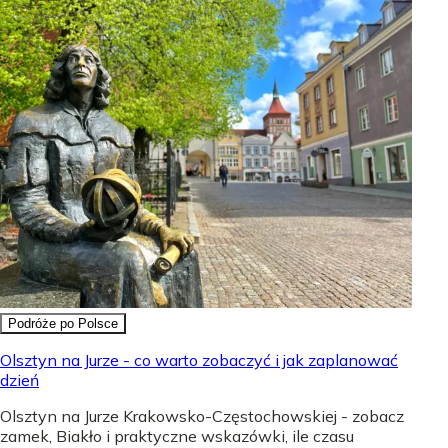
Podróże po Polsce
Olsztyn na Jurze - co warto zobaczyć i jak zaplanować
dzień
Olsztyn na Jurze Krakowsko-Częstochowskiej - zobacz
zamek, Biakło i praktyczne wskazówki, ile czasu