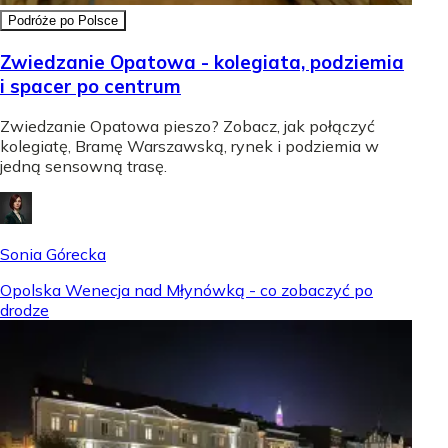
Podróże po Polsce
Zwiedzanie Opatowa - kolegiata, podziemia
i spacer po centrum
Zwiedzanie Opatowa pieszo? Zobacz, jak połączyć
kolegiatę, Bramę Warszawską, rynek i podziemia w
jedną sensowną trasę.
Sonia Górecka
Opolska Wenecja nad Młynówką - co zobaczyć po
drodze