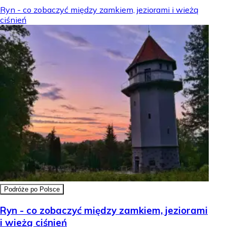
Ryn - co zobaczyć między zamkiem, jeziorami i wieżą
ciśnień
Podróże po Polsce
Ryn - co zobaczyć między zamkiem, jeziorami
i wieżą ciśnień