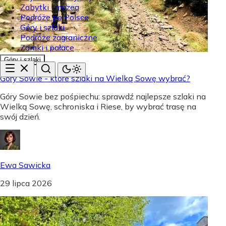
Zabytki i muzea
Podróże po Polsce
Góry i szlaki
Podróże zagraniczne
Zamki i pałace
Góry i szlaki
Góry Sowie - które szlaki na Wielką Sowę wybrać?
Góry Sowie bez pośpiechu: sprawdź najlepsze szlaki na
Wielką Sowę, schroniska i Riese, by wybrać trasę na
swój dzień.
Ewa Sawicka
29 lipca 2026