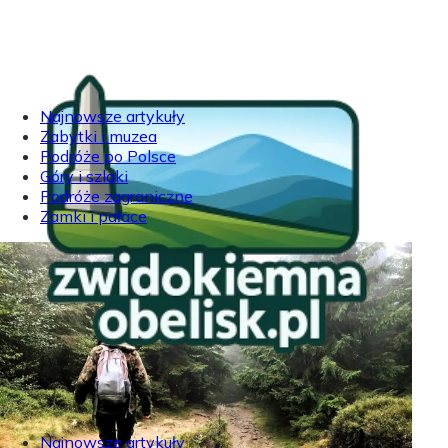
Najnowsze artykuły
Zabytki i muzea
Podróże po Polsce
Góry i szlaki
Podróże zagraniczne
Zamki i pałace
Najnowsze artykuły