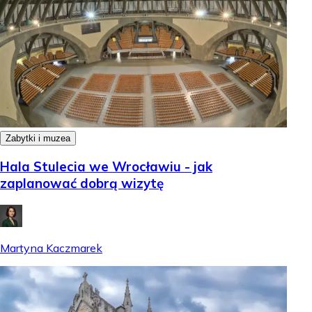
Zabytki i muzea
Hala Stulecia we Wrocławiu - jak
zaplanować dobrą wizytę
Martyna Kaczmarek