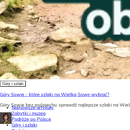
Góry i szlaki
Góry Sowie - które szlaki na Wielką Sowę wybrać?
Góry Sowie bez pośpiechu: sprawdź najlepsze szlaki na Wielk
Najnowsze artykuły
Zabytki i muzea
Podróże po Polsce
Góry i szlaki