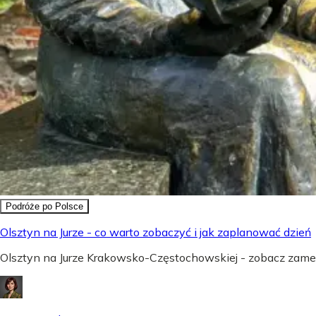
Podróże po Polsce
Olsztyn na Jurze - co warto zobaczyć i jak zaplanować dzień
Olsztyn na Jurze Krakowsko-Częstochowskiej - zobacz zamek,