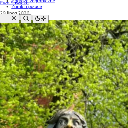
Podróże zagraniczne
Ewa Sawicka
Zamki i pałace
29 lipca 2026