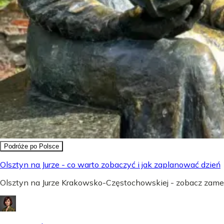
Podróże po Polsce
Olsztyn na Jurze - co warto zobaczyć i jak zaplanować dzień
Olsztyn na Jurze Krakowsko-Częstochowskiej - zobacz zamek,