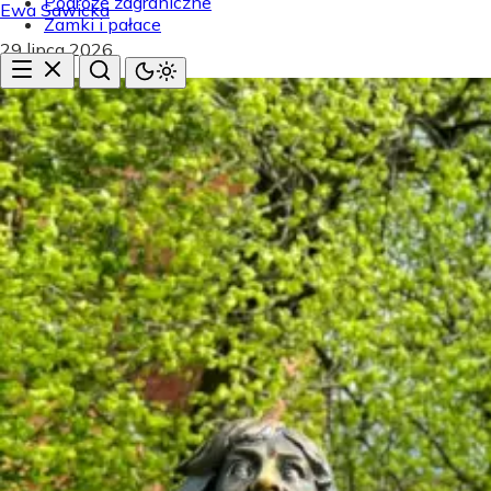
Podróże zagraniczne
Ewa Sawicka
Zamki i pałace
29 lipca 2026