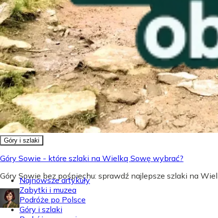
Góry i szlaki
Góry Sowie - które szlaki na Wielką Sowę wybrać?
Góry Sowie bez pośpiechu: sprawdź najlepsze szlaki na Wielk
Najnowsze artykuły
Zabytki i muzea
Podróże po Polsce
Góry i szlaki