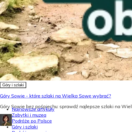
Góry i szlaki
Góry Sowie - które szlaki na Wielką Sowę wybrać?
Góry Sowie bez pośpiechu: sprawdź najlepsze szlaki na Wielk
Najnowsze artykuły
Zabytki i muzea
Podróże po Polsce
Góry i szlaki