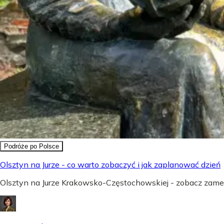
Podróże po Polsce
Olsztyn na Jurze - co warto zobaczyć i jak zaplanować dzień
Olsztyn na Jurze Krakowsko-Częstochowskiej - zobacz zamek,