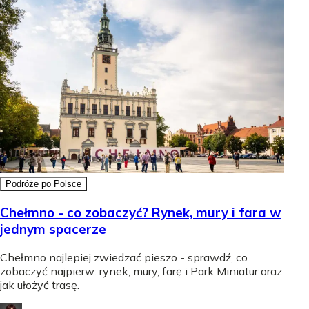
Podróże po Polsce
Chełmno - co zobaczyć? Rynek, mury i fara w
jednym spacerze
Chełmno najlepiej zwiedzać pieszo - sprawdź, co
zobaczyć najpierw: rynek, mury, farę i Park Miniatur oraz
jak ułożyć trasę.