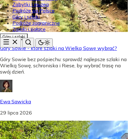
Zabytki i muzea
Podróże po Polsce
Góry i szlaki
Podróże zagraniczne
Zamki i pałace
Góry i szlaki
Góry Sowie - które szlaki na Wielką Sowę wybrać?
Góry Sowie bez pośpiechu: sprawdź najlepsze szlaki na
Wielką Sowę, schroniska i Riese, by wybrać trasę na
swój dzień.
Ewa Sawicka
29 lipca 2026