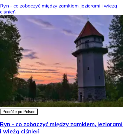
Ryn - co zobaczyć między zamkiem, jeziorami i wieżą
ciśnień
Podróże po Polsce
Ryn - co zobaczyć między zamkiem, jeziorami
i wieżą ciśnień