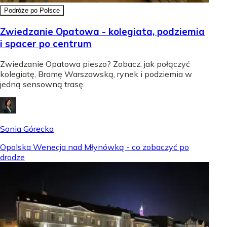
Podróże po Polsce
Zwiedzanie Opatowa - kolegiata, podziemia
i spacer po centrum
Zwiedzanie Opatowa pieszo? Zobacz, jak połączyć
kolegiatę, Bramę Warszawską, rynek i podziemia w
jedną sensowną trasę.
Sonia Górecka
Opolska Wenecja nad Młynówką - co zobaczyć po
drodze