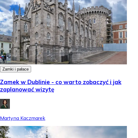
Zamki i pałace
Zamek w Dublinie - co warto zobaczyć i jak
zaplanować wizytę
Martyna Kaczmarek