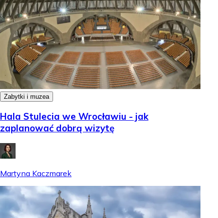
Zabytki i muzea
Hala Stulecia we Wrocławiu - jak
zaplanować dobrą wizytę
Martyna Kaczmarek