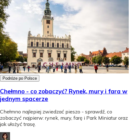
Podróże po Polsce
Chełmno - co zobaczyć? Rynek, mury i fara w
jednym spacerze
Chełmno najlepiej zwiedzać pieszo - sprawdź, co
zobaczyć najpierw: rynek, mury, farę i Park Miniatur oraz
jak ułożyć trasę.