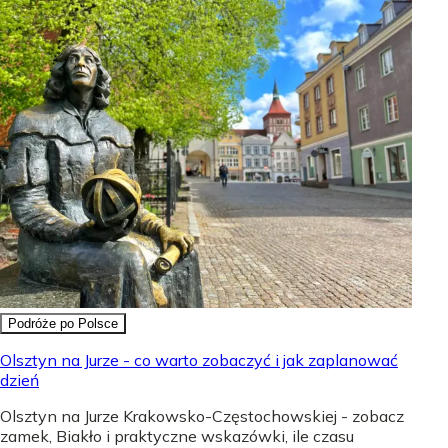
Podróże po Polsce
Olsztyn na Jurze - co warto zobaczyć i jak zaplanować
dzień
Olsztyn na Jurze Krakowsko-Częstochowskiej - zobacz
zamek, Biakło i praktyczne wskazówki, ile czasu