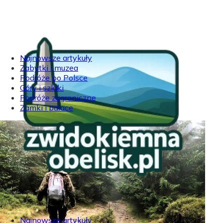
Najnowsze artykuły
Zabytki i muzea
Podróże po Polsce
Góry i szlaki
Podróże zagraniczne
Zamki i pałace
Najnowsze artykuły